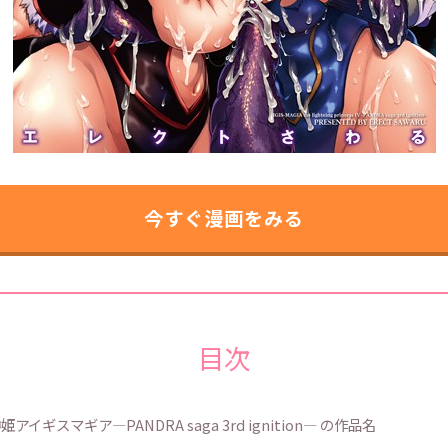
今すぐ漫画をみる
目次
アイギスマギア―PANDRA saga 3rd ignition― の作品名