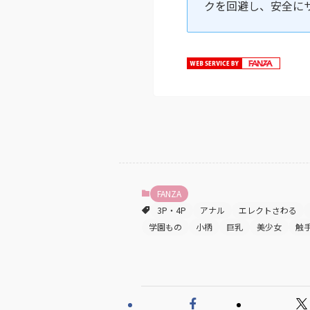
クを回避し、安全に
FANZA
3P・4P
アナル
エレクトさわる
学園もの
小柄
巨乳
美少女
触