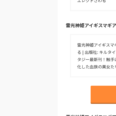
エレクトさわる
雷光神姫アイギスマギア―PAN
雷光神姫アイギスマギア―
る | 出版社: キ
タジー最新刊！触手
化した血族の美女た