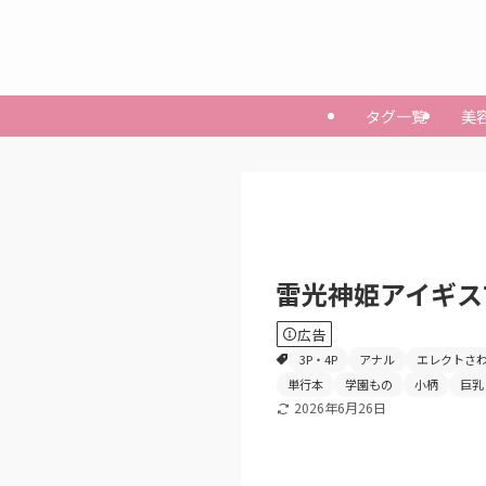
タグ一覧
美
雷光神姫アイギスマギア
広告
3P・4P
アナル
エレクトさ
単行本
学園もの
小柄
巨乳
2026年6月26日