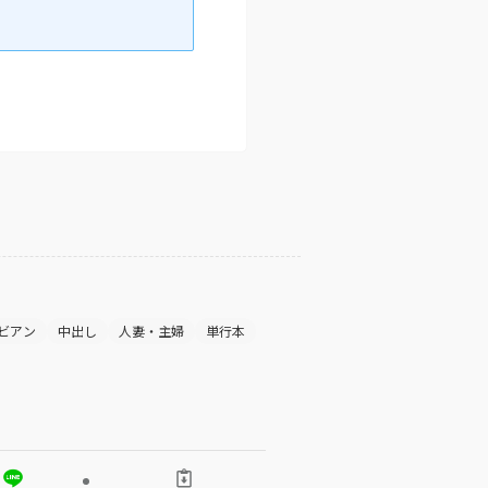
ビアン
中出し
人妻・主婦
単行本