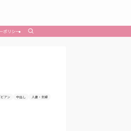
ーポリシー
ズビアン
中出し
人妻・主婦