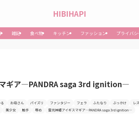
HIBIHAPI
容
雑記
食べ物
キッチン
ファッション
プライバシ
―PANDRA saga 3rd ignition―
わる
お母さん
パイズリ
ファンタジー
フェラ
ふたなり
ぶっかけ
レ
美少女
触手
辱め
雷光神姫アイギスマギア―PANDRA saga 3rd ignition―