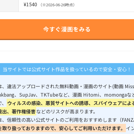
¥1540
（※2026-06-26時点）
今すぐ漫画をみる
当サイトでは公式サイト作品を扱っているので安全・安心！
、違法アップロードされた無料動画・漫画のサイト(動画 MissA
pankbang、SupJav、TKTubeなど、漫画 Hitomi、momon
で、
ウィルスの感染、悪質サイトへの誘導、スパイウェアによ
流出、著作権侵害
などのリスクが高まります。
、信頼性の高い公式サイトのご利用をおすすめします（FANZ
を取り扱っておりますので、安心してご利用いただけます。
イ