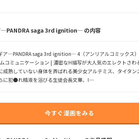
DRA saga 3rd ignition― の内容
PANDRA saga 3rd ignition― 4（アンリアルコミックス）
ルタイムコミュニケーション | 濃密なH描写が大人気のエレクトさ
に成熟していない身体を弄ばれる美少女アルテミス、タイタン
ちに犯●れ精液を浴びる生徒会長文華、I…
今すぐ漫画をみる