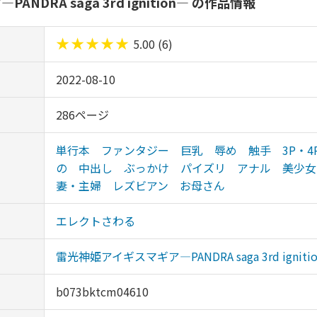
DRA saga 3rd ignition― の作品情報
★
★
★
★
★
5.00 (6)
2022-08-10
286ページ
単行本
ファンタジー
巨乳
辱め
触手
3P・4
の
中出し
ぶっかけ
パイズリ
アナル
美少女
妻・主婦
レズビアン
お母さん
エレクトさわる
雷光神姫アイギスマギア―PANDRA saga 3rd igniti
b073bktcm04610