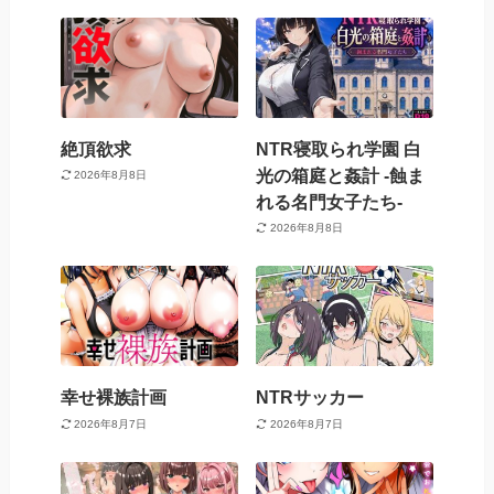
絶頂欲求
NTR寝取られ学園 白
光の箱庭と姦計 -蝕ま
2026年8月8日
れる名門女子たち-
2026年8月8日
幸せ裸族計画
NTRサッカー
2026年8月7日
2026年8月7日