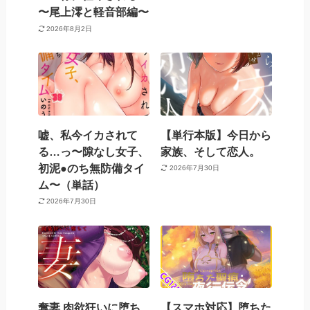
〜尾上澪と軽音部編〜
2026年8月2日
嘘、私今イカされて
【単行本版】今日から
る…っ〜隙なし女子、
家族、そして恋人。
初泥●のち無防備タイ
2026年7月30日
ム〜（単話）
2026年7月30日
奪妻 肉欲狂いに堕ち
【スマホ対応】堕ちた