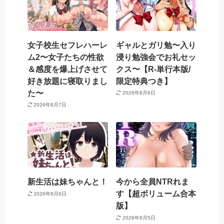
女子校生セフレハーレ
ギャルとガリ勉〜入り
ム2〜女子たちの性欲
浸り勉強会でお礼セッ
＆感度を爆上げさせて
クス〜【R-単行本版/
好き放題に寝取りまし
限定特典つき】
た〜
2026年8月6日
2026年8月7日
新生活は妹ちゃんと！
今から全員NTRれま
す【超ボリューム合本
2026年8月6日
版】
2026年8月5日