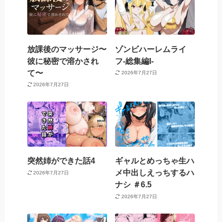
放課後のマッサージ〜
ゾンビハーレムライ
彼に秘密で溶かされ
フ‐総集編I-
て〜
2026年7月27日
2026年7月27日
突然姉ができた話4
ギャルとめっちゃ生ハ
メ中出しえっちするハ
2026年7月27日
ナシ ＃6.5
2026年7月27日