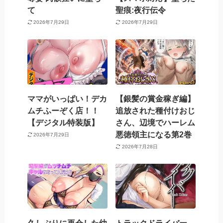
て
聖痕:夜行伝令
2026年7月29日
2026年7月29日
ママがいっぱい！デカ
【銀髪の賞金稼ぎ編】
ムチふーぞく店！！
追放された種付けおじ
【デジタル特装版】
さん、辺境でハーレム
悪徳領主になる第2巻
2026年7月29日
2026年7月28日
久しぶりに再会した幼
トラックドライバー