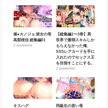
催●カノジョ 彼女の母
【総集編1〜3巻】異
高梨桜佳 総集編01
世界で最弱スキルしか
もらえなかった俺、
2026年8月5日
SSSレアカードを手に
入れたのでセックス王
を目指すことにする。
2026年8月5日
キスハグ
同級生の若い母