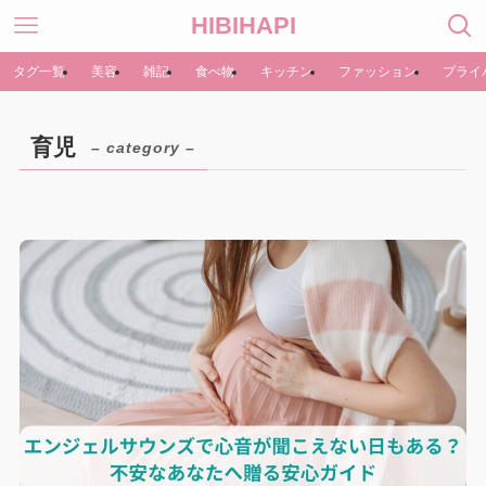
HIBIHAPI
タグ一覧
美容
雑記
食べ物
キッチン
ファッション
プライ
育児
– category –