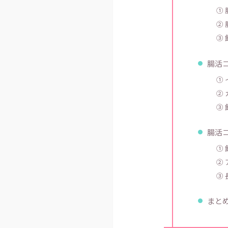
①
②
③
腸活
①
②
③
腸活
①
②
③
まと