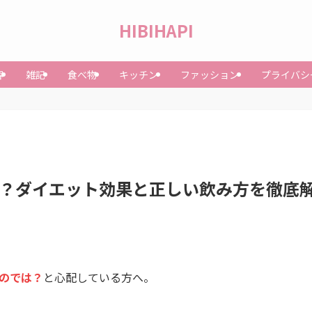
HIBIHAPI
容
雑記
食べ物
キッチン
ファッション
プライバシ
？ダイエット効果と正しい飲み方を徹底
のでは？
と心配している方へ。