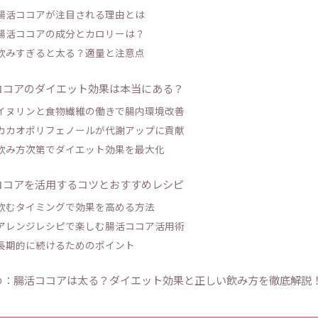
 腸活ココアが注目される理由とは
 腸活ココアの成分とカロリーは？
 飲みすぎると太る？適量と注意点
ココアのダイエット効果は本当にある？
 イヌリンと食物繊維の働きで腸内環境改善
 カカオポリフェノールが代謝アップに貢献
 飲み方次第でダイエット効果を最大化
ココアを活用するコツとおすすめレシピ
 飲むタイミングで効果を高める方法
 アレンジレシピで楽しむ腸活ココア活用術
 長期的に続けるためのポイント
め：腸活ココアは太る？ダイエット効果と正しい飲み方を徹底解説