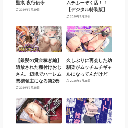
聖痕:夜行伝令
ムチふーぞく店！！
【デジタル特装版】
2026年7月29日
2026年7月29日
【銀髪の賞金稼ぎ編】
久しぶりに再会した幼
追放された種付けおじ
馴染がムッチムチギャ
さん、辺境でハーレム
ルになってんだけど
悪徳領主になる第2巻
2026年7月28日
2026年7月28日