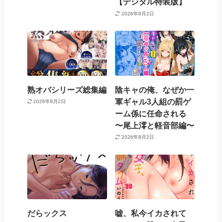
【デジタル特装版】
2026年8月2日
熟オバシリーズ総集編
陰キャの俺、なぜか一
軍ギャル3人組の罰ゲ
2026年8月2日
ーム係に任命される
〜尾上澪と軽音部編〜
2026年8月2日
だらックス
嘘、私今イカされて