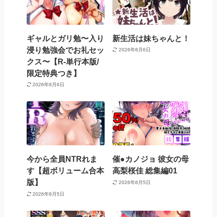
ギャルとガリ勉〜入り
新生活は妹ちゃんと！
浸り勉強会でお礼セッ
2026年8月6日
クス〜【R-単行本版/
限定特典つき】
2026年8月6日
今から全員NTRれま
催●カノジョ 彼女の母
す【超ボリューム合本
高梨桜佳 総集編01
版】
2026年8月5日
2026年8月5日