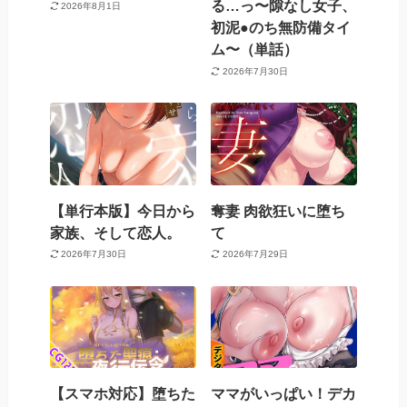
る…っ〜隙なし女子、
2026年8月1日
初泥●のち無防備タイ
ム〜（単話）
2026年7月30日
【単行本版】今日から
奪妻 肉欲狂いに堕ち
家族、そして恋人。
て
2026年7月30日
2026年7月29日
【スマホ対応】堕ちた
ママがいっぱい！デカ