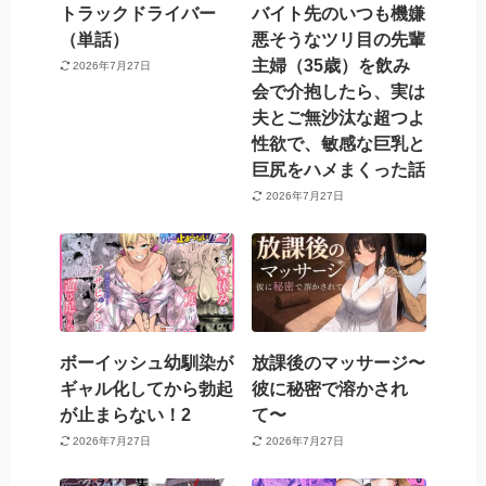
トラックドライバー
バイト先のいつも機嫌
（単話）
悪そうなツリ目の先輩
主婦（35歳）を飲み
2026年7月27日
会で介抱したら、実は
夫とご無沙汰な超つよ
性欲で、敏感な巨乳と
巨尻をハメまくった話
2026年7月27日
ボーイッシュ幼馴染が
放課後のマッサージ〜
ギャル化してから勃起
彼に秘密で溶かされ
が止まらない！2
て〜
2026年7月27日
2026年7月27日