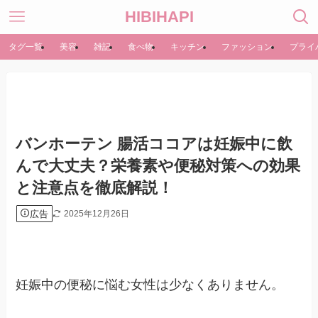
HIBIHAPI
タグ一覧
美容
雑記
食べ物
キッチン
ファッション
プライ
バンホーテン 腸活ココアは妊娠中に飲
んで大丈夫？栄養素や便秘対策への効果
と注意点を徹底解説！
広告
2025年12月26日
妊娠中の便秘に悩む女性は少なくありません。