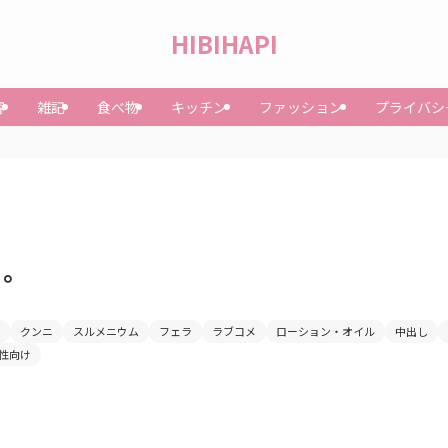
HIBIHAPI
容
雑記
食べ物
キッチン
ファッション
プライバシ
と。
クンニ
スルメニウム
フェラ
ラブコメ
ローション・オイル
中出し
性向け