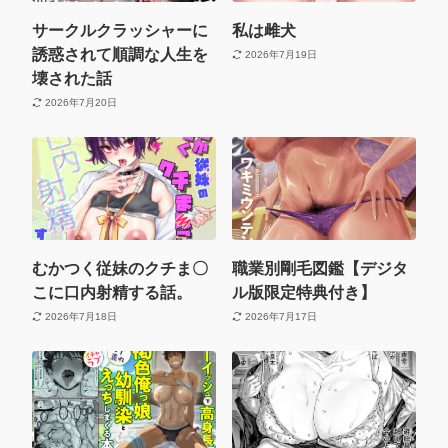
サークルクラッシャーに
私は雌犬
誘惑されて順調な人生を
2026年7月19日
壊された話
2026年7月20日
むかつく従妹のクチま〇
職業別剛毛図鑑【デジタ
こに口内射精する話。
ル版限定特典付き】
2026年7月18日
2026年7月17日