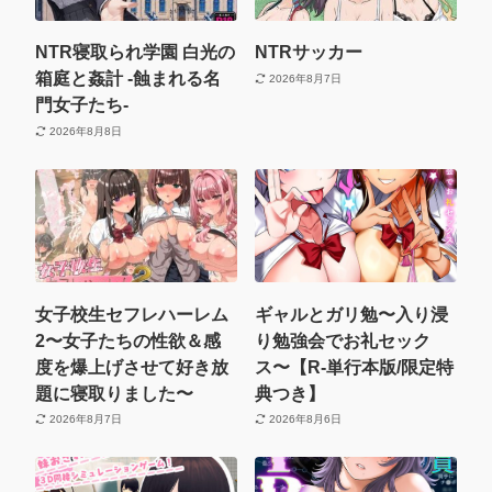
NTR寝取られ学園 白光の
NTRサッカー
箱庭と姦計 -蝕まれる名
2026年8月7日
門女子たち-
2026年8月8日
女子校生セフレハーレム
ギャルとガリ勉〜入り浸
2〜女子たちの性欲＆感
り勉強会でお礼セック
度を爆上げさせて好き放
ス〜【R-単行本版/限定特
題に寝取りました〜
典つき】
2026年8月7日
2026年8月6日