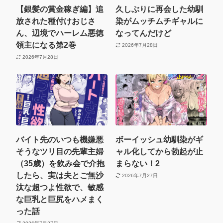
【銀髪の賞金稼ぎ編】追
久しぶりに再会した幼馴
放された種付けおじさ
染がムッチムチギャルに
ん、辺境でハーレム悪徳
なってんだけど
領主になる第2巻
2026年7月28日
2026年7月28日
バイト先のいつも機嫌悪
ボーイッシュ幼馴染がギ
そうなツリ目の先輩主婦
ャル化してから勃起が止
（35歳）を飲み会で介抱
まらない！2
したら、実は夫とご無沙
2026年7月27日
汰な超つよ性欲で、敏感
な巨乳と巨尻をハメまく
った話