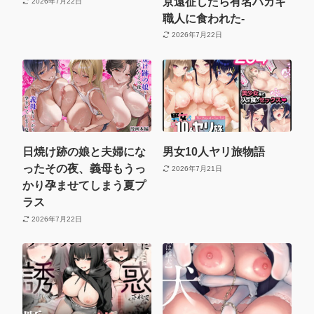
京遠征したら有名ハガキ
2026年7月22日
職人に食われた-
2026年7月22日
日焼け跡の娘と夫婦にな
男女10人ヤリ旅物語
ったその夜、義母もうっ
2026年7月21日
かり孕ませてしまう夏プ
ラス
2026年7月22日