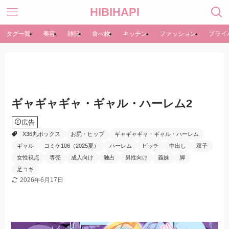
HIBIHAPI
タグ一覧
美容
雑記
食べ物
キッチン
ファッション
プライ
ギャギャギャ・ギャル・ハーレム2
広告
X36丸ボックス
お尻・ヒップ
ギャギャギャ・ギャル・ハーレム
ギャル
コミケ106（2025夏）
ハーレム
ビッチ
中出し
双子
女性視点
専売
成人向け
独占
男性向け
義妹
脚
足コキ
2026年6月17日