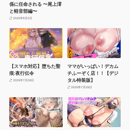
係に任命される 〜尾上澪
と軽音部編〜
2026年8月2日
【スマホ対応】堕ちた聖
ママがいっぱい！デカム
痕:夜行伝令
チふーぞく店！！【デジ
タル特装版】
2026年7月29日
2026年7月29日