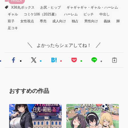
FANZA
X36丸ボックス
お尻・ヒップ
ギャギャギャ・ギャル・ハーレム
ギャル
コミケ106（2025夏）
ハーレム
ビッチ
中出し
双子
女性視点
専売
成人向け
独占
男性向け
義妹
脚
足コキ
よかったらシェアしてね！
おすすめの作品