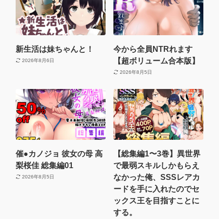
新生活は妹ちゃんと！
今から全員NTRれます
【超ボリューム合本版】
2026年8月6日
2026年8月5日
催●カノジョ 彼女の母 高
【総集編1〜3巻】異世界
梨桜佳 総集編01
で最弱スキルしかもらえ
なかった俺、SSSレアカ
2026年8月5日
ードを手に入れたのでセ
ックス王を目指すことに
する。