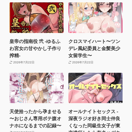
皇帝の指南役 弐 -ゆるふ
クロスマイハート〜ツン
わ宮女の甘やかし子作り
デレ風紀委員と金髪美少
搾精-
女留学生〜
2026年7月22日
2026年7月22日
天使拾ったから孕ませる
オールナイトセックス -
〜おじさん専用ボテ腹オ
深夜ラジオ好き同士仲良
ナホになるまでの記録〜
くなった同級生女子が東