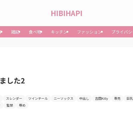
HIBIHAPI
容
雑記
食べ物
キッチン
ファッション
プライバシ
ました2
スレンダー
ツインテール
ニーソックス
中出し
吉田Killy
専売
巨乳
け
監禁
辱め