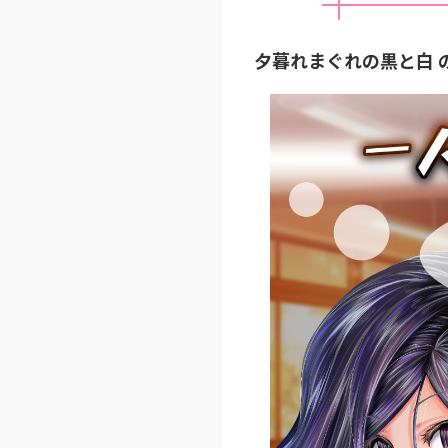
夕暮れまぐれの黒と白 