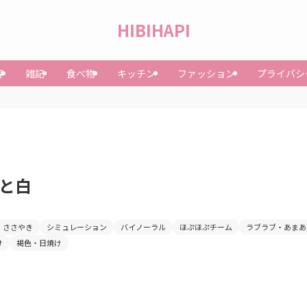
HIBIHAPI
容
雑記
食べ物
キッチン
ファッション
プライバシ
と白
ささやき
シミュレーション
バイノーラル
ほぷほぷチーム
ラブラブ・あまあ
け
褐色・日焼け