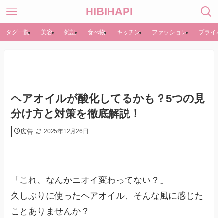
HIBIHAPI
タグ一覧
美容
雑記
食べ物
キッチン
ファッション
プライ
ヘアオイルが酸化してるかも？5つの見
分け方と対策を徹底解説！
広告
2025年12月26日
「これ、なんかニオイ変わってない？」
久しぶりに使ったヘアオイル、そんな風に感じた
ことありませんか？