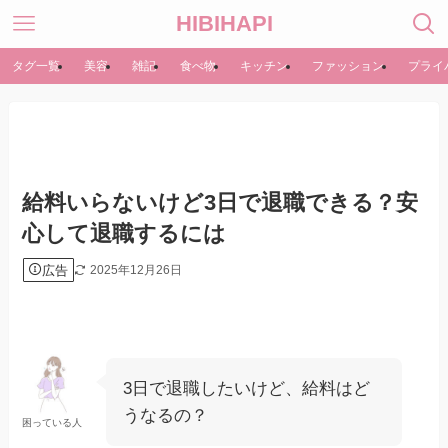
HIBIHAPI
タグ一覧
美容
雑記
食べ物
キッチン
ファッション
プライ
給料いらないけど3日で退職できる？安
心して退職するには
広告
2025年12月26日
3日で退職したいけど、給料はど
うなるの？
困っている人