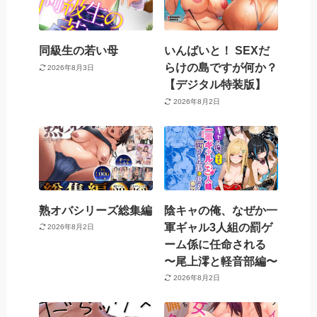
同級生の若い母
いんばいと！ SEXだ
らけの島ですが何か？
2026年8月3日
【デジタル特装版】
2026年8月2日
熟オバシリーズ総集編
陰キャの俺、なぜか一
軍ギャル3人組の罰ゲ
2026年8月2日
ーム係に任命される
〜尾上澪と軽音部編〜
2026年8月2日