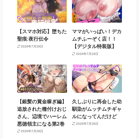
【スマホ対応】堕ちた
ママがいっぱい！デカ
聖痕:夜行伝令
ムチふーぞく店！！
【デジタル特装版】
2026年7月29日
2026年7月29日
【銀髪の賞金稼ぎ編】
久しぶりに再会した幼
追放された種付けおじ
馴染がムッチムチギャ
さん、辺境でハーレム
ルになってんだけど
悪徳領主になる第2巻
2026年7月28日
2026年7月28日