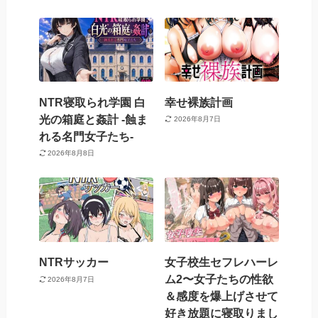
NTR寝取られ学園 白
幸せ裸族計画
光の箱庭と姦計 -蝕ま
2026年8月7日
れる名門女子たち-
2026年8月8日
NTRサッカー
女子校生セフレハーレ
ム2〜女子たちの性欲
2026年8月7日
＆感度を爆上げさせて
好き放題に寝取りまし