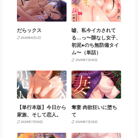
だらックス
嘘、私今イカされて
る…っ〜隙なし女子、
2026年8月1日
初泥●のち無防備タイ
ム〜（単話）
2026年7月30日
【単行本版】今日から
奪妻 肉欲狂いに堕ち
家族、そして恋人。
て
2026年7月30日
2026年7月29日