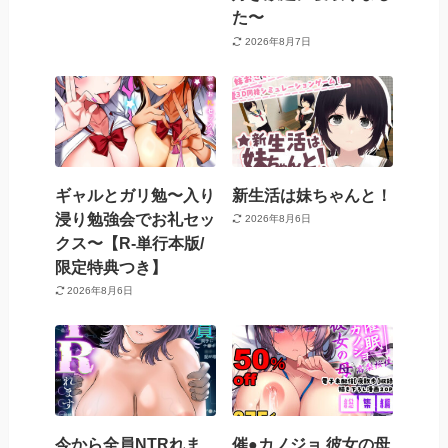
た〜
2026年8月7日
ギャルとガリ勉〜入り
新生活は妹ちゃんと！
浸り勉強会でお礼セッ
2026年8月6日
クス〜【R-単行本版/
限定特典つき】
2026年8月6日
今から全員NTRれま
催●カノジョ 彼女の母