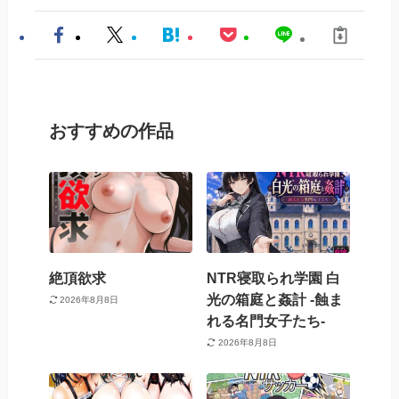
おすすめの作品
絶頂欲求
NTR寝取られ学園 白
光の箱庭と姦計 -蝕ま
2026年8月8日
れる名門女子たち-
2026年8月8日