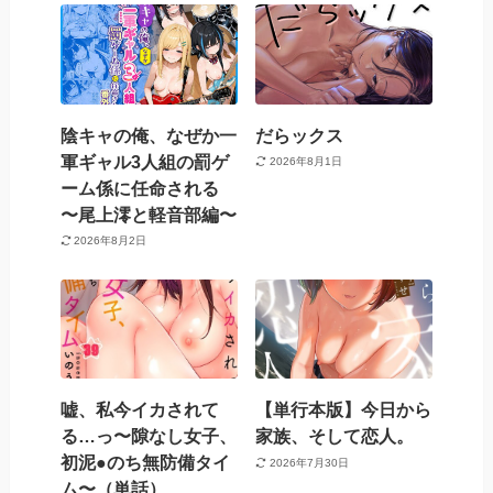
陰キャの俺、なぜか一
だらックス
軍ギャル3人組の罰ゲ
2026年8月1日
ーム係に任命される
〜尾上澪と軽音部編〜
2026年8月2日
嘘、私今イカされて
【単行本版】今日から
る…っ〜隙なし女子、
家族、そして恋人。
初泥●のち無防備タイ
2026年7月30日
ム〜（単話）