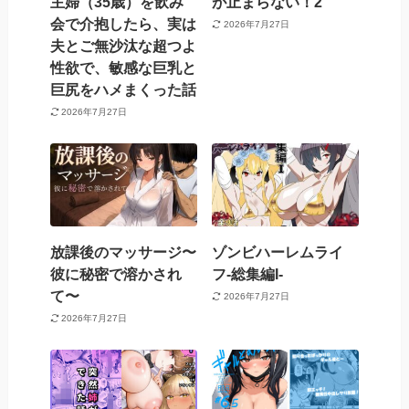
主婦（35歳）を飲み
が止まらない！2
会で介抱したら、実は
2026年7月27日
夫とご無沙汰な超つよ
性欲で、敏感な巨乳と
巨尻をハメまくった話
2026年7月27日
放課後のマッサージ〜
ゾンビハーレムライ
彼に秘密で溶かされ
フ‐総集編I-
て〜
2026年7月27日
2026年7月27日