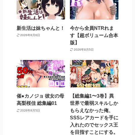
新生活は妹ちゃんと！
今から全員NTRれま
す【超ボリューム合本
2026年8月6日
版】
2026年8月5日
催●カノジョ 彼女の母
【総集編1〜3巻】異
高梨桜佳 総集編01
世界で最弱スキルしか
もらえなかった俺、
2026年8月5日
SSSレアカードを手に
入れたのでセックス王
を目指すことにする。