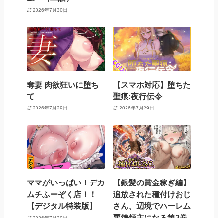
2026年7月30日
奪妻 肉欲狂いに堕ち
【スマホ対応】堕ちた
て
聖痕:夜行伝令
2026年7月29日
2026年7月29日
ママがいっぱい！デカ
【銀髪の賞金稼ぎ編】
ムチふーぞく店！！
追放された種付けおじ
【デジタル特装版】
さん、辺境でハーレム
悪徳領主になる第2巻
2026年7月29日