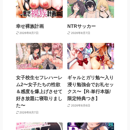
幸せ裸族計画
NTRサッカー
2026年8月7日
2026年8月7日
女子校生セフレハーレ
ギャルとガリ勉〜入り
ム2〜女子たちの性欲
浸り勉強会でお礼セッ
＆感度を爆上げさせて
クス〜【R-単行本版/
好き放題に寝取りまし
限定特典つき】
た〜
2026年8月6日
2026年8月7日