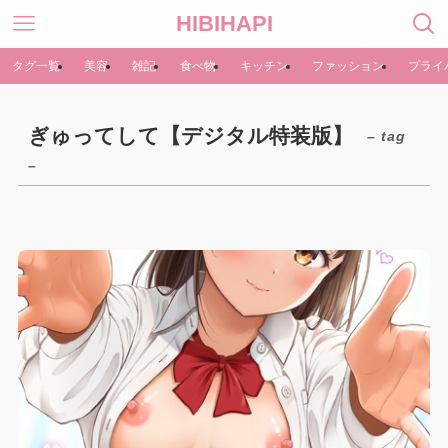
HIBIHAPI
タグ一覧
美容
雑記
食べ物
キッチン
ファッション
プライ
ぎゅってして【デジタル特装版】
– tag
–