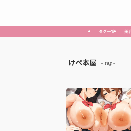
タグ一覧
美
けぺ本屋
– tag –