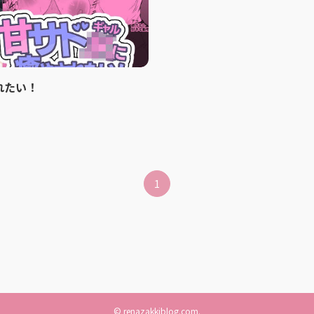
れたい！
1
©
renazakkiblog.com.