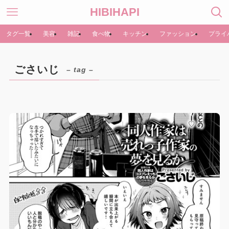
HIBIHAPI
タグ一覧
美容
雑記
食べ物
キッチン
ファッション
プライ
ごさいじ
– tag –