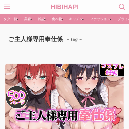
HIBIHAPI
タグ一覧
美容
雑記
食べ物
キッチン
ファッション
プライ
ご主人様専用奉仕係
– tag –