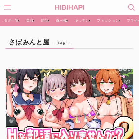
HIBIHAPI
タグ一覧
美容
雑記
食べ物
キッチン
ファッション
プライ
さばみんと屋
– tag –