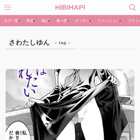
HIBIHAPI
タグ一覧
美容
雑記
食べ物
キッチン
ファッション
プライ
さわたしゆん
– tag –