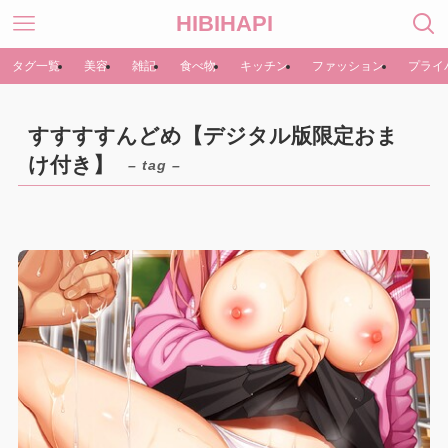
HIBIHAPI
タグ一覧
美容
雑記
食べ物
キッチン
ファッション
プライ
すすすすんどめ【デジタル版限定おま
け付き】
– tag –