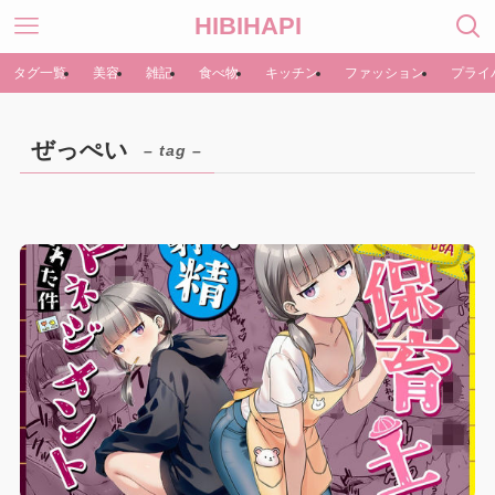
HIBIHAPI
タグ一覧
美容
雑記
食べ物
キッチン
ファッション
プライ
ぜっぺい
– tag –