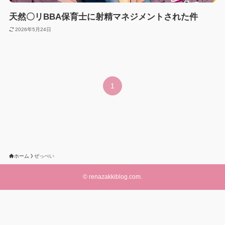
天然〇リBBA保育士に射精マネジメントされた件
2026年5月24日
1
ホーム
ぜっぺい
©
renazakkiblog.com.