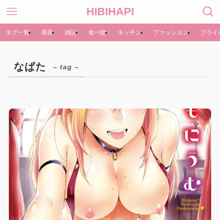
HIBIHAPI
タグ一覧
美容
雑記
食べ物
キッチン
ファッション
プライ
なぱた
– tag –