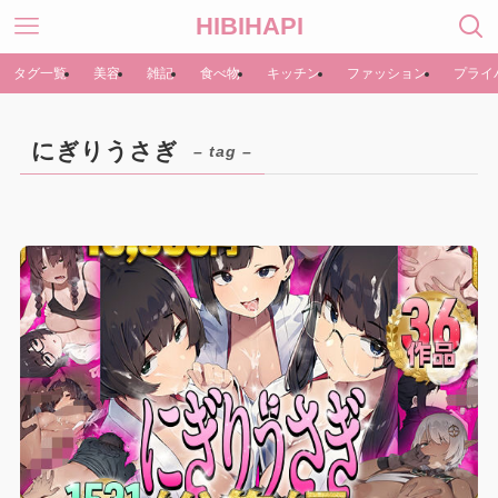
HIBIHAPI
タグ一覧
美容
雑記
食べ物
キッチン
ファッション
プライ
にぎりうさぎ
– tag –