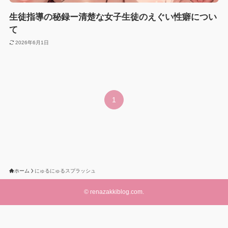
生徒指導の秘録ー清楚な女子生徒のえぐい性癖につい
て
2026年6月1日
1
ホーム
にゅるにゅるスプラッシュ
©
renazakkiblog.com.