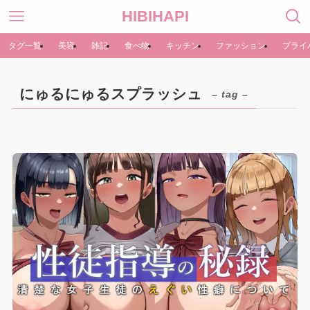
HIBIHAPI
タグ一覧
美容
雑記
食べ物
キッチン
ファッション
プライ
にゅるにゅるスプラッシュ
– tag –