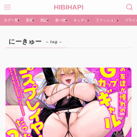
HIBIHAPI
タグ一覧
美容
雑記
食べ物
キッチン
ファッション
プライ
にーきゅー
– tag –