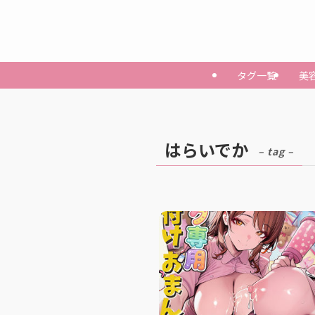
タグ一覧
美
はらいでか
– tag –