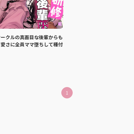
サークルの真面目な後輩からも
可愛さに全員ママ堕ちして種付
1