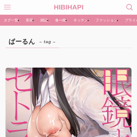
HIBIHAPI
タグ一覧
美容
雑記
食べ物
キッチン
ファッション
プライ
ばーるん
– tag –