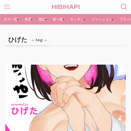
HIBIHAPI
タグ一覧
美容
雑記
食べ物
キッチン
ファッション
プライ
ひげた
– tag –