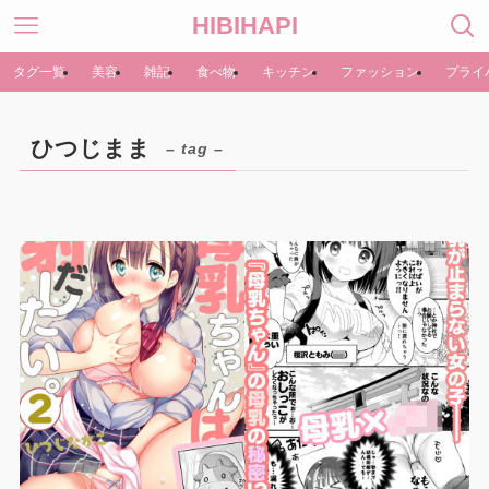
HIBIHAPI
タグ一覧
美容
雑記
食べ物
キッチン
ファッション
プライ
ひつじまま
– tag –