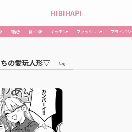
HIBIHAPI
容
雑記
食べ物
キッチン
ファッション
プライバシ
たちの愛玩人形▽
– tag –