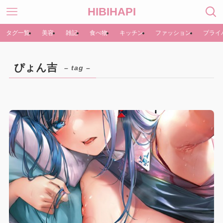
HIBIHAPI
タグ一覧
美容
雑記
食べ物
キッチン
ファッション
プライ
ぴょん吉
– tag –