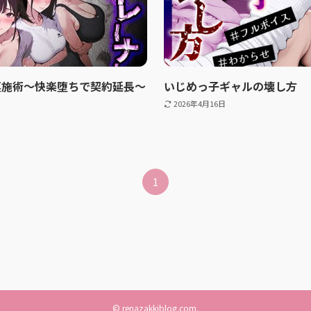
裏施術〜快楽堕ちで契約延長〜
いじめっ子ギャルの壊し方
2026年4月16日
1
©
renazakkiblog.com.