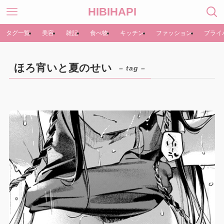
HIBIHAPI
タグ一覧
美容
雑記
食べ物
キッチン
ファッション
プライ
ほろ宵いと夏のせい
– tag –