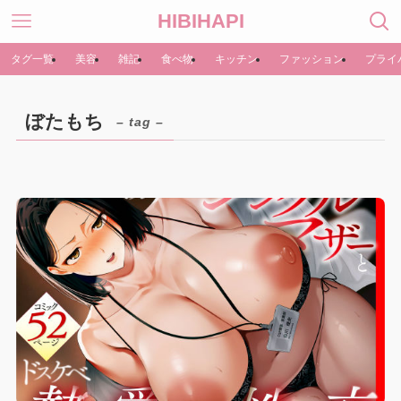
HIBIHAPI
タグ一覧
美容
雑記
食べ物
キッチン
ファッション
プライ
ぼたもち
– tag –