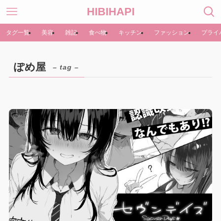
HIBIHAPI
タグ一覧
美容
雑記
食べ物
キッチン
ファッション
プライ
ぽめ屋
– tag –