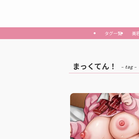
タグ一覧
美
まっくてん！
– tag –