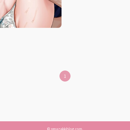
1
©
renazakkiblog.com.