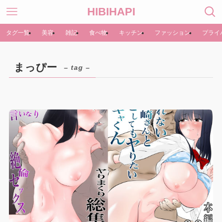
HIBIHAPI
タグ一覧
美容
雑記
食べ物
キッチン
ファッション
プライ
まっぴー
– tag –