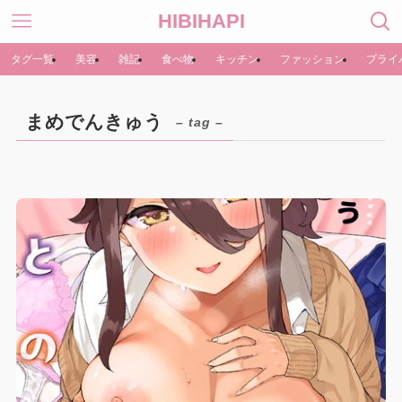
HIBIHAPI
タグ一覧
美容
雑記
食べ物
キッチン
ファッション
プライ
まめでんきゅう
– tag –