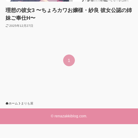
理想の彼女3 〜ちょろカワお嬢様・紗良 彼女公認の姉
妹ご奉仕H〜
2025年12月27日
1
ホーム
まりも屋
©
renazakkiblog.com.