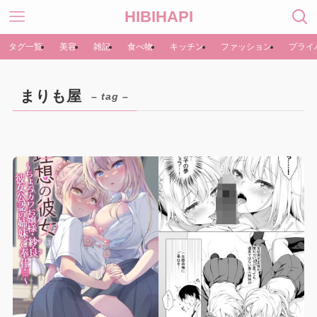
HIBIHAPI
タグ一覧
美容
雑記
食べ物
キッチン
ファッション
プライ
まりも屋
– tag –