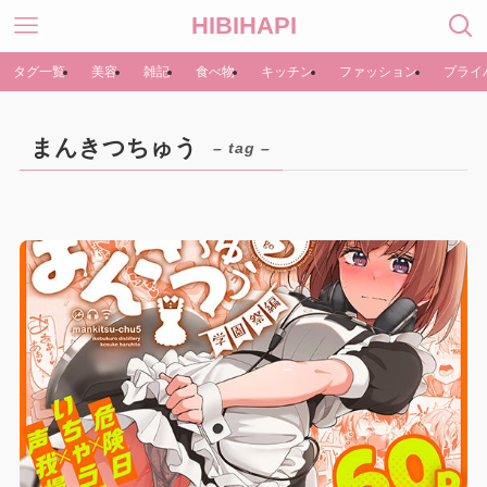
HIBIHAPI
タグ一覧
美容
雑記
食べ物
キッチン
ファッション
プライ
まんきつちゅう
– tag –