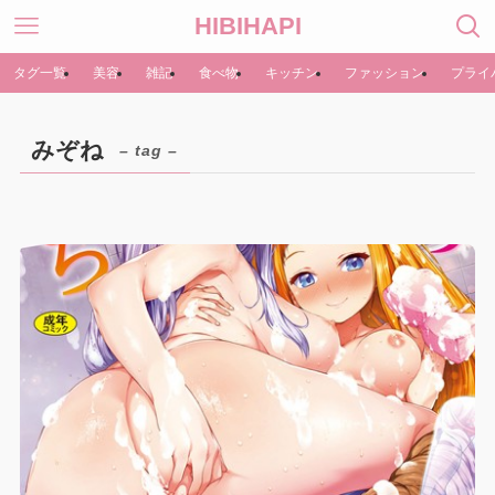
HIBIHAPI
タグ一覧
美容
雑記
食べ物
キッチン
ファッション
プライ
みぞね
– tag –