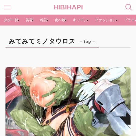
HIBIHAPI
タグ一覧
美容
雑記
食べ物
キッチン
ファッション
プライ
みてみてミノタウロス
– tag –