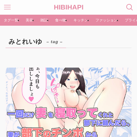
HIBIHAPI
タグ一覧
美容
雑記
食べ物
キッチン
ファッション
プライ
みとれいゆ
– tag –