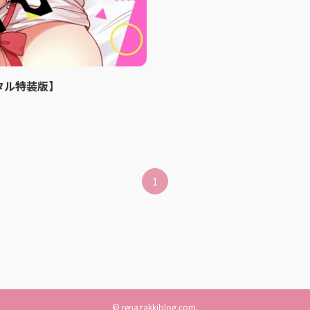
タル特装版】
1
©
renazakkiblog.com.