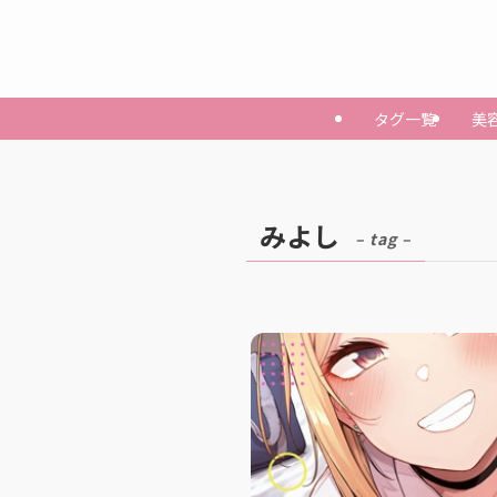
タグ一覧
美
みよし
– tag –