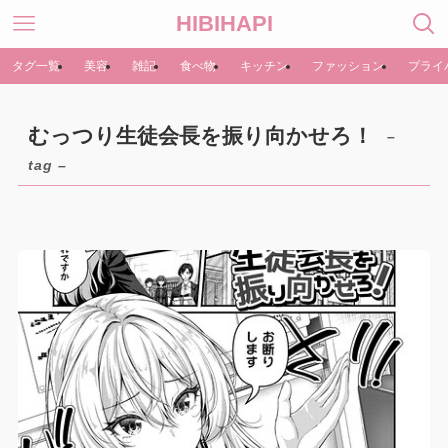
HIBIHAPI
タグ一覧
美容
雑記
食べ物
キッチン
ファッション
プライ
むっつり生徒会長を振り向かせろ！
–
tag –