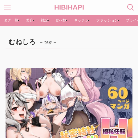
HIBIHAPI
タグ一覧
美容
雑記
食べ物
キッチン
ファッション
プライ
むねしろ
– tag –