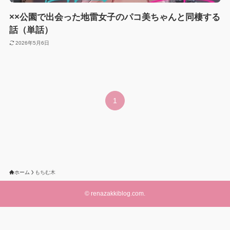
××公園で出会った地雷女子のパコ美ちゃんと同棲する
話（単話）
2026年5月6日
1
ホーム
もちむ木
©
renazakkiblog.com.