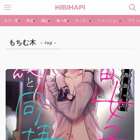
HIBIHAPI
タグ一覧
美容
雑記
食べ物
キッチン
ファッション
プライ
もちむ木
– tag –