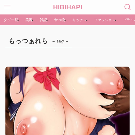
HIBIHAPI
タグ一覧
美容
雑記
食べ物
キッチン
ファッション
プライ
もっつぁれら
– tag –