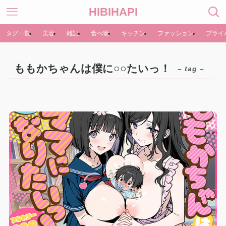
HIBIHAPI
タグ一覧
美容
雑記
食べ物
キッチン
ファッション
プライ
ももかちゃんは僕に○○たいっ！
– tag –