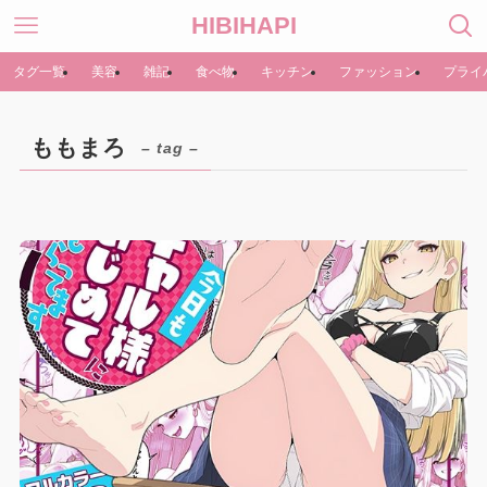
HIBIHAPI
タグ一覧
美容
雑記
食べ物
キッチン
ファッション
プライ
ももまろ
– tag –