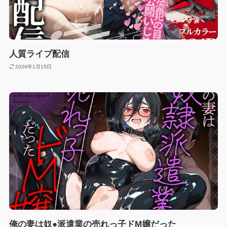
人質ライブ配信
2026年1月15日
俺の妻は奴●派遣業の売れっ子ドM嬢だった