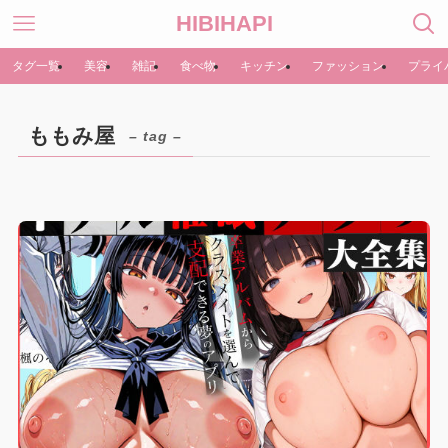
HIBIHAPI
タグ一覧
美容
雑記
食べ物
キッチン
ファッション
プライ
ももみ屋
– tag –